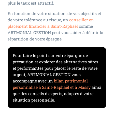
plus le taux est attractif.
En fonction de votre situation, de vos objectifs et
de votre tolérance au risque, un
conseiller en
placement financier à Saint-Raphaël
comme
ARTMONIAL GESTION peut vous aider à définir la
répartition de votre épargne
Pour faire le point sur votre épargne de
précaution et explorer des alternatives sûres
et performantes pour placer le reste de votre
argent, ARTMONIAL GESTION vous
accompagne avec un
bilan patrimonial
personnalisé à Saint-Raphaël et à Massy
ainsi
que des conseils d’experts, adaptés à votre
situation personnelle.