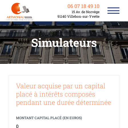
06 07 18 49 10
15 Av. de Norvège
91140 Villebon-sur-Yvette
Simulateurs
Valeur acquise par un capital
placé à intérêts composés
pendant une durée déterminée
MONTANT CAPITAL PLACÉ (EN EUROS)