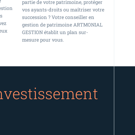
e
partie de votre patrimoine, protéger
estion
vos ayants-droits ou maîtriser votre
es
succession ? Votre conseiller en
vez
gestion de patrimoine ARTMONIAL
ieux
GESTION établit un plan sur-
mesure pour vous.
nvestissement