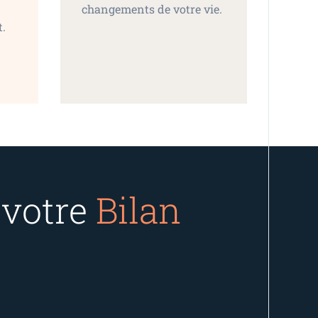
changements de votre vie.
t.
votre
Bilan