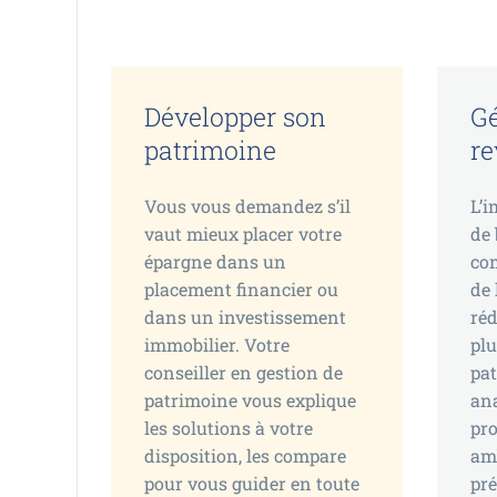
Développer son
Gé
patrimoine
r
Vous vous demandez s’il
L’i
vaut mieux placer votre
de 
épargne dans un
com
placement financier ou
de 
dans un investissement
réd
immobilier. Votre
plu
conseiller en gestion de
pa
patrimoine vous explique
an
les solutions à votre
pro
disposition, les compare
amb
pour vous guider en toute
pré