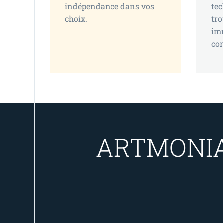
indépendance dans vos
tec
choix.
tro
im
co
ARTMONIAL