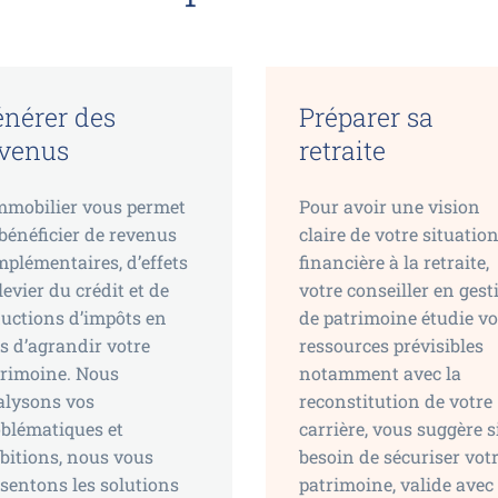
nérer des
Préparer sa
evenus
retraite
mmobilier vous permet
Pour avoir une vision
bénéficier de revenus
claire de votre situatio
plémentaires, d’effets
financière à la retraite,
levier du crédit et de
votre conseiller en gest
uctions d’impôts en
de patrimoine étudie v
s d’agrandir votre
ressources prévisibles
trimoine. Nous
notamment avec la
alysons vos
reconstitution de votre
blématiques et
carrière, vous suggère s
itions, nous vous
besoin de sécuriser vot
sentons les solutions
patrimoine, valide avec