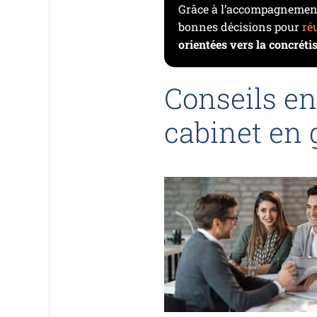
Grâce à l’accompagnement 
bonnes décisions pour
ré
orientées vers la concréti
Conseils en
cabinet en 