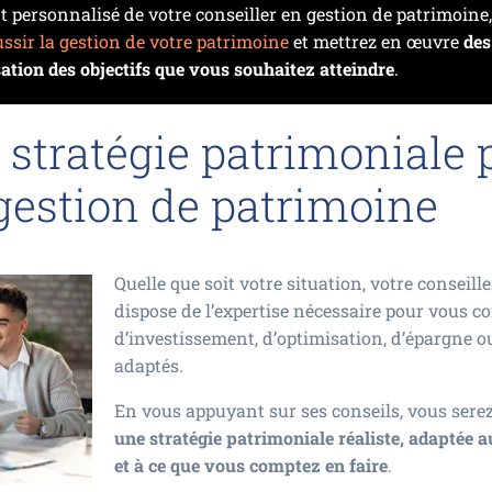
personnalisé de votre conseiller en gestion de patrimoine,
ussir la gestion de votre patrimoine
et mettrez en œuvre
des
sation des objectifs que vous souhaitez atteindre
.
 stratégie patrimoniale 
gestion de patrimoine
Quelle que soit votre situation, votre conseil
dispose de l’expertise nécessaire pour vous co
d’investissement, d’optimisation, d’épargne ou
adaptés.
En vous appuyant sur ses conseils, vous sere
une stratégie patrimoniale réaliste, adaptée 
et à ce que vous comptez en faire
.