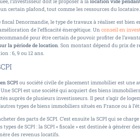
ée, l’investisseur doit le proposer à la
location vide pendant
à un certain plafond, tout comme les ressources du locataire.
e fiscal Denormandie, le type de travaux à réaliser est bien 
amélioration de l’efficacité énergétique. Un
conseil en inve
recommandé pour être certain de pouvoir profiter de l’avant
sur la période de location
. Son montant dépend du prix de r
ion : 6, 9 ou 12 ans.
SCPI
 en SCPI
ou société civile de placement immobilier est une 
Une SCPI est une société qui acquiert des biens immobiliers 
tés auprès de plusieurs investisseurs. Il peut s’agir de loge
utres types de biens immobiliers situés en France ou à l’ét
cheter des parts de SCPI. C’est ensuite la SCPI qui se charge 
s types de SCPI : la SCPI « fiscale » est destinée à générer d
ère des revenus locatifs.